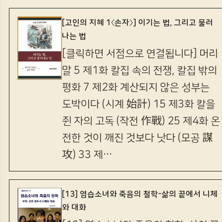
[고인의 지혜 1〈손자〉] 이기는 법, 그리고 물러
나는 법
[클릭하면 서점으로 연결됩니다] 머리
말 5 제1화 칼집 속의 전쟁, 칼집 밖의
평화 7 제2화 계산되지 않은 성부는
도박이다 (시계 始計) 15 제3화 칼을
쥔 자의 고독 (작전 作戰) 25 제4화 온
전한 것이 깨진 것보다 낫다 (모공 謀
攻) 33 제…
[13] 염습소녀와 죽음의 철학-삶의 끝에서 니체
와 대화