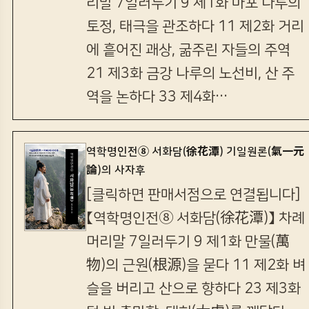
리말 7일러두기 9 제1화 마포 나루의
토정, 태극을 관조하다 11 제2화 거리
에 흩어진 괘상, 굶주린 자들의 주역
21 제3화 금강 나루의 노선비, 산 주
역을 논하다 33 제4화…
역학명인전⑧ 서화담(徐花潭) 기일원론(氣一元
論)의 사자후
[클릭하면 판매서점으로 연결됩니다]
【역학명인전⑧ 서화담(徐花潭)】 차례
머리말 7일러두기 9 제1화 만물(萬
物)의 근원(根源)을 묻다 11 제2화 벼
슬을 버리고 산으로 향하다 23 제3화