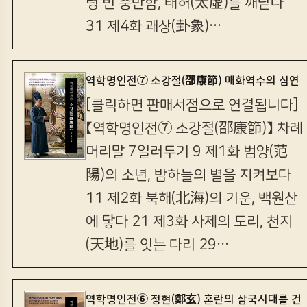
텅 빈 충만함, 태허(太虛)를 깨닫다
31 제4화 괘상(卦象)…
역학명인전⑦ 소강절(邵康節) 매화역수의 심연
[클릭하면 판매서점으로 연결됩니다]
【역학명인전⑦ 소강절(邵康節)】 차례
머리말 7일러두기 9 제1화 범양(范
陽)의 소년, 밤하늘의 별을 지켜보다
11 제2화 북해(北海)의 기운, 백원산
에 닿다 21 제3화 사제의 도리, 천지
(天地)를 잇는 다리 29…
역학명인전⑥ 정현(鄭玄) 혼란의 삼국시대를 건