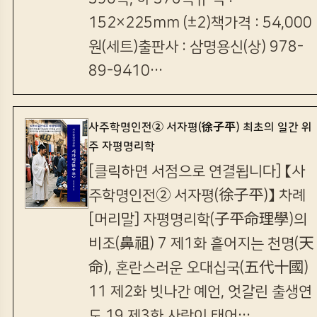
152×225mm (±2)책가격 : 54,000
원(세트)출판사 : 삼명용신(상) 978-
89-9410…
사주학명인전② 서자평(徐子平) 최초의 일간 위
주 자평명리학
[클릭하면 서점으로 연결됩니다] 【사
주학명인전② 서자평(徐子平)】 차례
[머리말] 자평명리학(子平命理學)의
비조(鼻祖) 7 제1화 흩어지는 천명(天
命), 혼란스러운 오대십국(五代十國)
11 제2화 빗나간 예언, 엇갈린 출생연
도 19 제3화 사람이 태어…