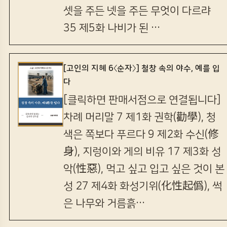
셋을 주든 넷을 주든 무엇이 다르랴
35 제5화 나비가 된 …
[고인의 지혜 6〈순자〉] 철창 속의 야수, 예를 입
다
[클릭하면 판매서점으로 연결됩니다]
차례 머리말 7 제1화 권학(勸學), 청
색은 쪽보다 푸르다 9 제2화 수신(修
身), 지렁이와 게의 비유 17 제3화 성
악(性惡), 먹고 싶고 입고 싶은 것이 본
성 27 제4화 화성기위(化性起僞), 썩
은 나무와 거름흙…