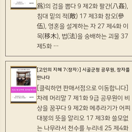
爲)의 검을 뽑다 9 제2화 팔간(八姦),
침대 밑의 적(敵) 17 제3화 참오(參
伍), 영혼을 설계하는 자 27 제4화 이
목(移木), 법(法)을 숭배하는 괴물 37
제5화 …
[고인의 지혜 7〈장자〉] 시골군청 공무원, 장자를
만나다
[클릭하면 판매서점으로 이동합니다]
차례 머리말 7 제1화 9급 공무원이 비
상을 꿈꾸다 9 제2화 메추라기가 어찌
대붕의 뜻을 알리오 17 제3화 쓸모없
는 나무라서 천수를 누리네 25 제4화