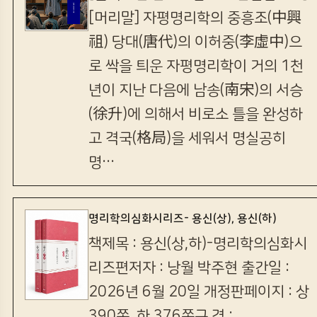
[머리말] 자평명리학의 중흥조(中興
祖) 당대(唐代)의 이허중(李虛中)으
로 싹을 틔운 자평명리학이 거의 1천
년이 지난 다음에 남송(南宋)의 서승
(徐升)에 의해서 비로소 틀을 완성하
고 격국(格局)을 세워서 명실공히
명…
명리학의심화시리즈- 용신(상), 용신(하)
책제목 : 용신(상,하)-명리학의심화시
리즈편저자 : 낭월 박주현 출간일 :
2026년 6월 20일 개정판페이지 : 상
390쪽, 하 376쪽규 격 :