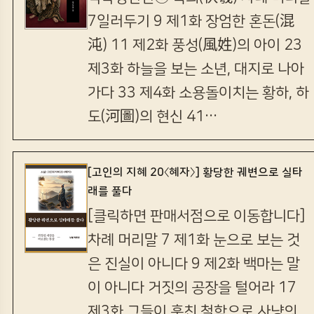
7일러두기 9 제1화 장엄한 혼돈(混
沌) 11 제2화 풍성(風姓)의 아이 23
제3화 하늘을 보는 소년, 대지로 나아
가다 33 제4화 소용돌이치는 황하, 하
도(河圖)의 현신 41…
[고인의 지혜 20〈혜자〉] 황당한 궤변으로 실타
래를 풀다
[클릭하면 판매서점으로 이동합니다]
차례 머리말 7 제1화 눈으로 보는 것
은 진실이 아니다 9 제2화 백마는 말
이 아니다 거짓의 공장을 털어라 17
제3화 그들이 훔친 철학으로 사냥의