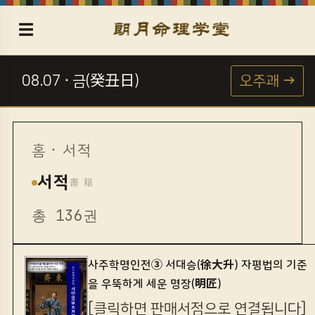
☰
08.07 · 금(癸丑日)
오주괘 →
☯
홈
· 서적
서적
書 籍
총 136권
사주학명인전③ 서대승(徐大升) 자평법의 기준
을 우뚝하게 세운 명장(明匠)
[클릭하면 판매서점으로 연결됩니다]