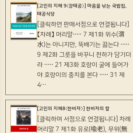
[고인의 지혜 9〈강태공〉] 마음을 낚는 국밥집,
태공식당
[클릭하면 판매서점으로 연결됩니다]
【차례】 머리말····· 7 제1화 위수(渭
水)는 아니지만, 뚝배기는 끓는다 ·····
9 제2화 그릇을 바꾸니 천하가 담기더
라 ····· 21 제3화 호랑이 굴에 들어가
야 호랑이의 충치를 본다 ····· 31 제
4…
[고인의 지혜8〈한비자〉] 한비자의 칼
[클릭하며 서점으로 연결됩니다] 차례
머리말 7 제1화 유로(喩老), 무위(無