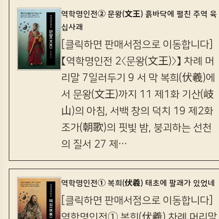
역학명인전② 문왕(文王) 흙바닥에 펼친 주역 육
십사괘
[클릭하면 판매서점으로 이동합니다]
【역학명인전 2〈문왕(文王)〉】 차례 머
리말 7일러두기 9 서 막 복희(伏羲)에
서 문왕(文王)까지 11 제1화 기산(岐
山)의 아침, 서백 창의 덕치 19 제2화
조가(朝歌)의 핏빛 밤, 붕괴하는 선천
의 질서 27 제…
역학명인전① 복희(伏羲) 태초에 팔괘가 있었네
[클릭하면 판매서점으로 이동합니다]
역학명인전① 복희(伏羲) 차례 머리말