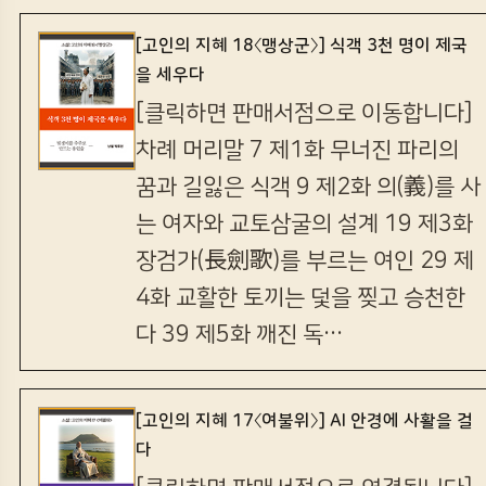
[고인의 지혜 18〈맹상군〉] 식객 3천 명이 제국
을 세우다
[클릭하면 판매서점으로 이동합니다]
차례 머리말 7 제1화 무너진 파리의
꿈과 길잃은 식객 9 제2화 의(義)를 사
는 여자와 교토삼굴의 설계 19 제3화
장검가(長劍歌)를 부르는 여인 29 제
4화 교활한 토끼는 덫을 찢고 승천한
다 39 제5화 깨진 독…
[고인의 지혜 17〈여불위〉] AI 안경에 사활을 걸
다