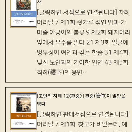
사
[클릭하면 서점으로 연결됩니다] 차례
머리말 7 제1화 쇳가루 섞인 밥과 가
마솥 아궁이의 불꽃 9 제2화 돼지머리
앞에서 우주를 읽다 21 제3화 얼굴에
멍투성이 여인과 깊은 한숨 31 제4화
낯선 노인과의 기이한 인연 43 제5화
직하(稷下)의 웅변…
[고인의 지혜 12〈관중〉] 관중(管仲)이 밀양을
엮다
[클릭하면 판매서점으로 연결됩니다]
머리말 7 제1화. 창고가 비었는데, 예