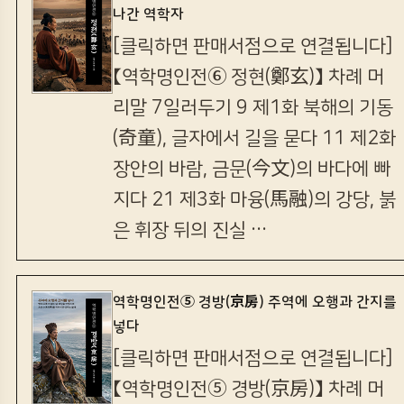
나간 역학자
[클릭하면 판매서점으로 연결됩니다]
【역학명인전⑥ 정현(鄭玄)】 차례 머
리말 7일러두기 9 제1화 북해의 기동
(奇童), 글자에서 길을 묻다 11 제2화
장안의 바람, 금문(今文)의 바다에 빠
지다 21 제3화 마융(馬融)의 강당, 붉
은 휘장 뒤의 진실 …
역학명인전⑤ 경방(京房) 주역에 오행과 간지를
넣다
[클릭하면 판매서점으로 연결됩니다]
【역학명인전⑤ 경방(京房)】 차례 머