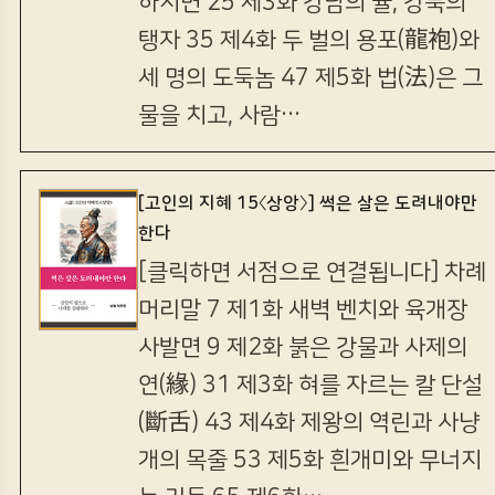
하시면 25 제3화 강남의 귤, 강북의
탱자 35 제4화 두 벌의 용포(龍袍)와
세 명의 도둑놈 47 제5화 법(法)은 그
물을 치고, 사람…
[고인의 지혜 15〈상앙〉] 썩은 살은 도려내야만
한다
[클릭하면 서점으로 연결됩니다] 차례
머리말 7 제1화 새벽 벤치와 육개장
사발면 9 제2화 붉은 강물과 사제의
연(緣) 31 제3화 혀를 자르는 칼 단설
(斷舌) 43 제4화 제왕의 역린과 사냥
개의 목줄 53 제5화 흰개미와 무너지