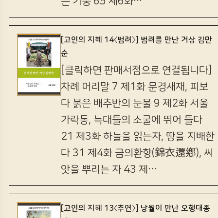
는 기둥 65 제6화…
[고인의 지혜 14〈범려〉] 범려를 만난 거상 김만
순
[클릭하면 판매서점으로 연결됩니다]
차례 머리말 7 제1화 문경새재, 피보
다 붉은 배추반의 눈물 9 제2화 서울
가락동, 늑대들의 소굴에 뛰어 들다
21 제3화 하늘을 읽는자, 땅을 지배한
다 31 제4화 금의환향(錦衣還鄕), 씨
앗을 뿌리는 자 43 제…
[고인의 지혜 13〈추연〉] 낭월이 만난 오행대종