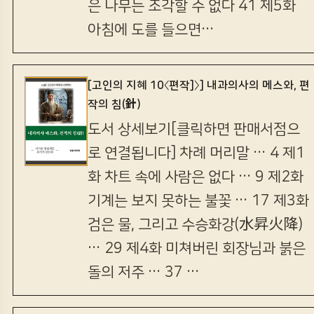
은 나무는 조각할 수 없다 41 제5화
아침에 도를 들으면…
[고인의 지혜 10〈편작]〉] 내과의사의 메스와, 편
작의 침(針)
도서 상세보기[클릭하면 판매서점으
로 연결됩니다] 차례 머리말 … 4 제1
화 차트 속에 사람은 없다 … 9 제2화
기계는 보지 못하는 불꽃 … 17 제3화
검은 물, 그리고 수승화강(水昇火降)
… 29 제4화 미쳐버린 회장님과 붉은
돌의 저주 … 37 …