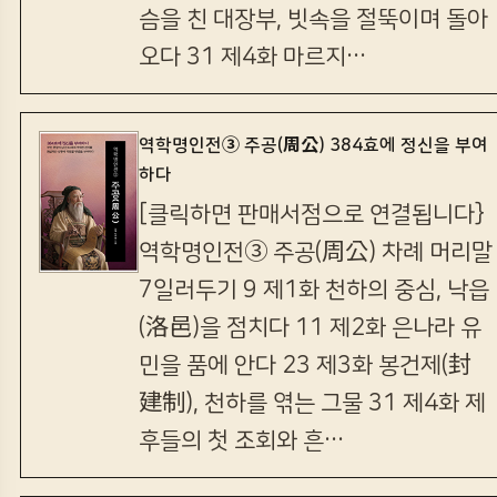
슴을 친 대장부, 빗속을 절뚝이며 돌아
오다 31 제4화 마르지…
역학명인전③ 주공(周公) 384효에 정신을 부여
하다
[클릭하면 판매서점으로 연결됩니다}
역학명인전③ 주공(周公) 차례 머리말
7일러두기 9 제1화 천하의 중심, 낙읍
(洛邑)을 점치다 11 제2화 은나라 유
민을 품에 안다 23 제3화 봉건제(封
建制), 천하를 엮는 그물 31 제4화 제
후들의 첫 조회와 흔…