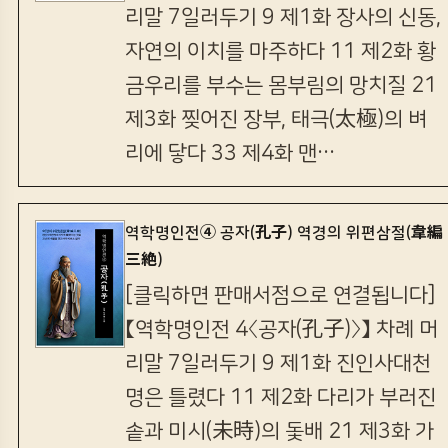
리말 7일러두기 9 제1화 장사의 신동,
자연의 이치를 마주하다 11 제2화 황
금우리를 부수는 몸부림의 망치질 21
제3화 찢어진 장부, 태극(太極)의 벼
리에 닿다 33 제4화 맨…
역학명인전④ 공자(孔子) 역경의 위편삼절(韋編
三絶)
[클릭하면 판매서점으로 연결됩니다]
【역학명인전 4〈공자(孔子)〉】 차례 머
리말 7일러두기 9 제1화 진인사대천
명은 틀렸다 11 제2화 다리가 부러진
솥과 미시(未時)의 돛배 21 제3화 가