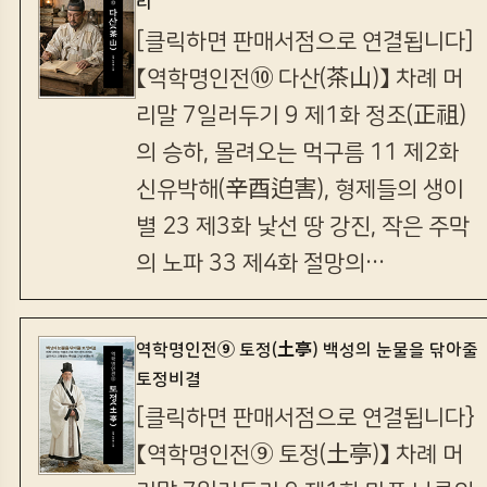
리
[클릭하면 판매서점으로 연결됩니다]
【역학명인전⑩ 다산(茶山)】 차례 머
리말 7일러두기 9 제1화 정조(正祖)
의 승하, 몰려오는 먹구름 11 제2화
신유박해(辛酉迫害), 형제들의 생이
별 23 제3화 낯선 땅 강진, 작은 주막
의 노파 33 제4화 절망의…
역학명인전⑨ 토정(土亭) 백성의 눈물을 닦아줄
토정비결
[클릭하면 판매서점으로 연결됩니다}
【역학명인전⑨ 토정(土亭)】 차례 머