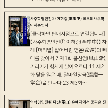
사주학명인전① 이허중(李虛中) 최초의사주학
이허중명서
[클릭하면 판매서점으로 연결됩니다]
【사주학명인전① 이허중(李虛中)】 차
례 [머리말] 잃어버린 명운(命運)의 뼈
대를 찾아서 7 제1화 풍산점(風山漸),
기러기가 힘차게 날아오르다 11 제2
화 닻을 잃은 배, 달마일장금(達磨一
掌金)을 만나다 23 제3화…
역학명인전⑩ 다산(茶山) 유배지에서 꽃피운 진