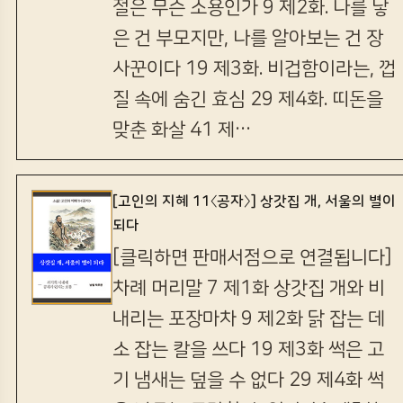
절은 무슨 소용인가 9 제2화. 나를 낳
은 건 부모지만, 나를 알아보는 건 장
사꾼이다 19 제3화. 비겁함이라는, 껍
질 속에 숨긴 효심 29 제4화. 띠돈을
맞춘 화살 41 제…
[고인의 지혜 11〈공자〉] 상갓집 개, 서울의 별이
되다
[클릭하면 판매서점으로 연결됩니다]
차례 머리말 7 제1화 상갓집 개와 비
내리는 포장마차 9 제2화 닭 잡는 데
소 잡는 칼을 쓰다 19 제3화 썩은 고
기 냄새는 덮을 수 없다 29 제4화 썩