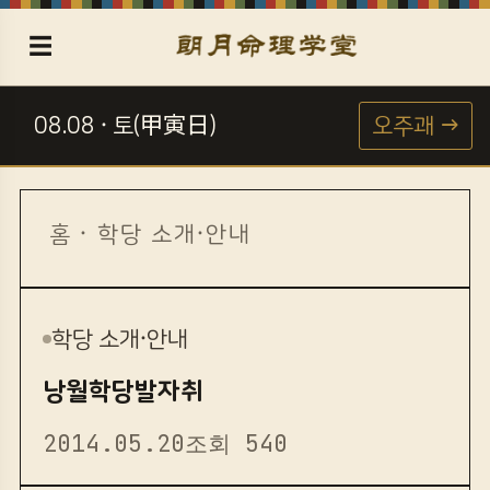
☰
08.08 · 토(甲寅日)
오주괘 →
☯
홈
·
학당 소개·안내
학당 소개·안내
낭월학당발자취
2014.05.20
조회 540