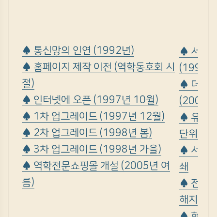
♠ 통신망의 인연 (1992년)
♠ 서버
♠ 홈페이지 제작 이전 (역학동호회 시
(1999년
절)
♠ 더 넓
♠ 인터넷에 오픈 (1997년 10월)
(2000년
♠ 1차 업그레이드 (1997년 12월)
♠ 유료회
♠ 2차 업그레이드 (1998년 봄)
단위)
♠ 3차 업그레이드 (1998년 가을)
♠ 서울
♠ 역학전문쇼핑몰 개설 (2005년 여
쇄
름)
♠ 전국에
해지
♠ 현공풍