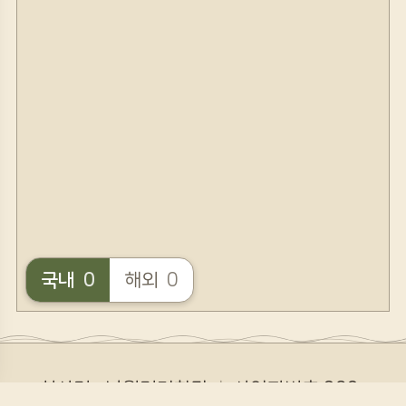
국내
0
해외
0
회사명 : 낭월명리학당
ㅣ
사업자번호 308-