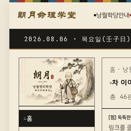
낭월학당안내
2026.08.06 · 목요일(壬子日)
☯
홈
·
낭
차 이
총 46
[펌] 독특
홈
⌂
링크를 클릭