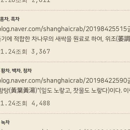
 홍차, 흑차
/blog.naver.com/shanghaicrab/201984
기에 적합한 차나무의 새싹을 원료로 하여, 위조(萎調),
쳐서 정제해서 만드는 것이다. 차잎의 색깔과 …
11.24
조회 3,367
 황차, 백차, 청차
/blog.naver.com/shanghaicrab/201984
황탕(黃葉黃湯)"(잎도 노랗고, 찻물도 노랗다)이다. 
渥黃, 녹차의 제조법과 비슷하나 중간에 3일간 발효…
11.24
조회 4,488
 녹차