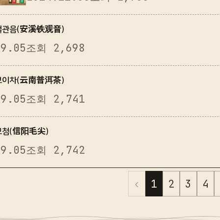
음은 오직 목책에만 있다는 것을…
계철관음(安溪铁观音)
09.05
조회 2,698
남보이차(云南普洱茶)
09.05
조회 2,741
양모첨(信阳毛尖)
09.05
조회 2,742
‹
1
2
3
4