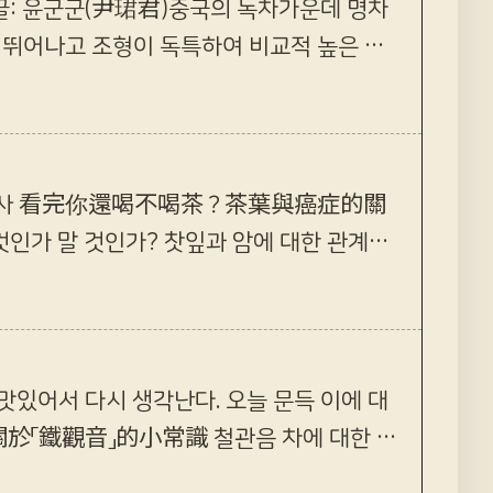
12396글: 윤군군(尹珺君)중국의 녹차가운데 명차
이 뛰어나고 조형이 독특하여 비교적 높은 예
면 감사 看完你還喝不喝茶？茶葉與癌症的關
인가 말 것인가? 찻잎과 암에 대한 관계는
知道的茶葉與癌症的故事，看完震驚了：百
맛있어서 다시 생각난다. 오늘 문득 이에 대
 關於「鐵觀音」的小常識 철관음 차에 대한 작
... 당신은 알랑가 몰러, 대만의 철관