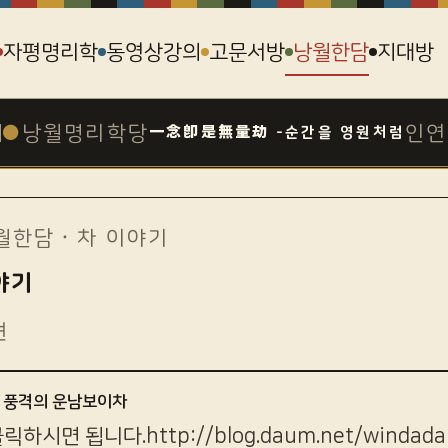
자평명리학
동영상강의
고문서방
낭월한담
지대방
●
낭월명리학당
인연
一念卽是無量劫 -순간을 영원처럼
월한담
· 차 이야기
야기
편
한 풍격의 운남보이차
하시면 됩니다.http://blog.daum.net/windada