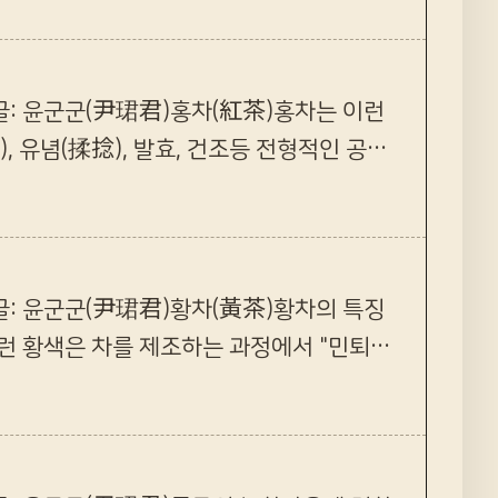
25515글: 윤군군(尹珺君)홍차(紅茶)홍차는 이런
 유념(揉捻), 발효, 건조등 전형적인 공법
22590글: 윤군군(尹珺君)황차(黃茶)황차의 특징
이런 황색은 차를 제조하는 과정에서 "민퇴악