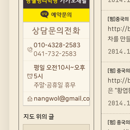
[펌]중국의
http:/
차를 만들
010-4328-2583
과정을 거
2014.
041-732-2583
평일 오전10시~오후
[펌] 중국의
5시
http:/
주말·공휴일 휴무
은 "황엽
nangwol@gmail.com
황(悶堆
2014.
지도 위의 글
[펌] 중국의