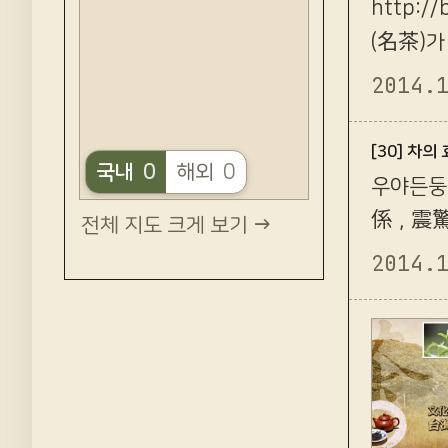
http:/
(名茶)가
술적 감상
2014.
[30] 차
국내
0
해외
0
우야든둥
係，震驚
전체 지도 크게 보기 →
사람들을
2014.
歲老人