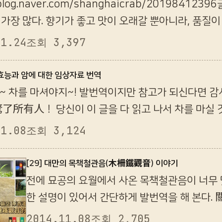
/blog.naver.com/shanghaicrab/201984
 가장 많다. 향기가 좋고 맛이 오래갈 뿐아니라, 품질
가치까지 지니고 있다. 녹차는 건조(乾燥) 및 살…
11.24
조회 3,397
의 효능과 암에 대한 임상자료 번역
~ 차를 마셔야지~! 발번역이지만 참고가 되신다
了所有人！ 당신이 이 글을 다 읽고 나서 차를 마실 것
 놀라게 하는구나! 喝茶與癌症有何關係？你不
11.08
조회 3,124
長壽…
[29] 대만의 목책철관음(木柵鐵觀音) 이야기
전에 묘공의 요월에서 사온 목책철관음이 너무 
한 설명이 있어서 간단하게 발번역을 해 본다.
은상식 你可能不知道，台灣的鐵觀音只有木柵才有
2014.11.08
조회 2,705