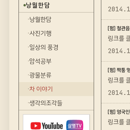
낭월한담
2014.
낭월한담
[펌] 철관
사진기행
링크를 클릭
일상의 풍경
2014.
암석공부
[펌] 짝퉁
광물분류
링크를 클릭
차 이야기
2014.
생각의조각들
[펌] 영국
링크를 클릭