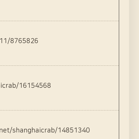
11/8765826
icrab/16154568
t/shanghaicrab/14851340