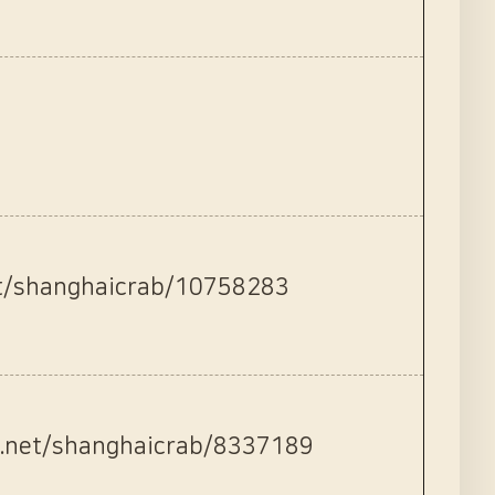
shanghaicrab/10758283
et/shanghaicrab/8337189