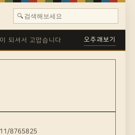
🔍
오주괘보기
이 되셔서 고맙습니다
11/8765825