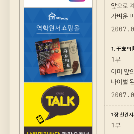
앞으로 
가벼운 
한 옛날
2007.
1. 干支의
1부
이미 앞의
바이벌 
가지 없을
2007.
1장 천간지
1부