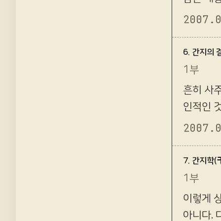
더 이상 
2007.
6. 간지의
1부
흔히 사주
인적인 
심을 건드
2007.
7. 간지학
1부
이렇게 
아니다. 