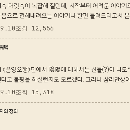
계속 머릿속이 복잡해 질텐데, 시작부터 어려운 이야기
마음으로 전해내려오는 이야기나 한편 들려드리고서 본
 삼황오제에 등장을 한다는 황제(黃帝)시절로 올라간다.
09.10
조회 12,556
 陰陽
 《음양오행》편에서 陰陽에 대해서는 신물(?)이 나도
된다고 불평을 하실런지도 모르겠다. 그러나 삼라만상이
 것이다. 백번 중복이 되더라도 이해를 위해서 도움이
09.10
조회 15,318
지의 정의