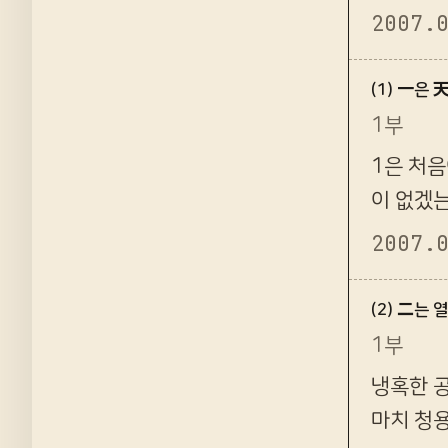
생각을 해
2007.
(1) 一은
1부
1은 처음
이 없겠는
일단 1로
2007.
(2) 二는 
1부
냉혹한 
마치 청