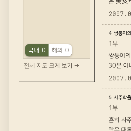
은 癸亥
결과 나타
2007.
4. 쌍둥이
1부
국내
0
해외
0
쌍둥이의
30분 이
전체 지도 크게 보기 →
을 알 
2007.
5. 사주학
1부
흔히 사
람은 대