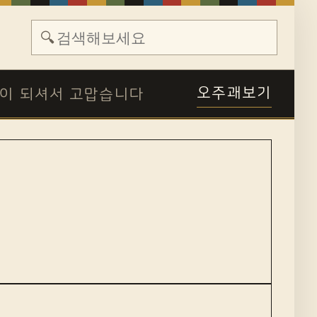
🔍
오주괘보기
이 되셔서 고맙습니다