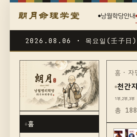
낭월학당안내
2026.08.06 · 목요일(壬子日)
☯
홈
·
자
천간
1부,2부,3부
총 18
홈
⌂