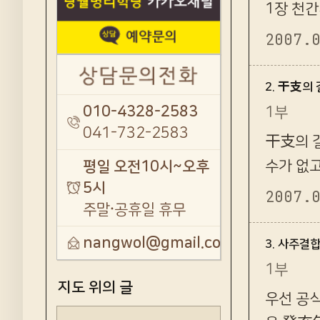
1장 천
2007.
2. 干支의
010-4328-2583
1부
041-732-2583
干支의 
수가 없고
평일 오전10시~오후
5시
이것을 
2007.
주말·공휴일 휴무
nangwol@gmail.com
3. 사주결
1부
지도 위의 글
우선 공