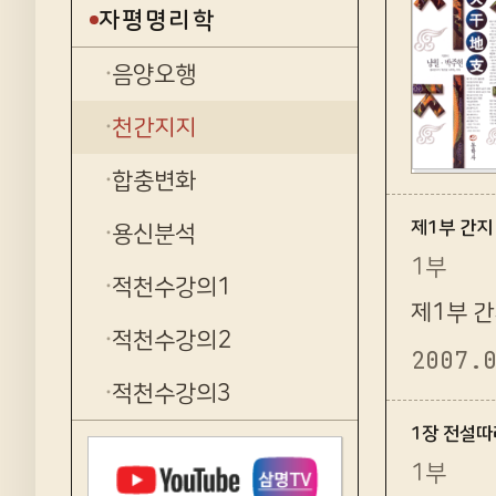
자평명리학
음양오행
천간지지
합충변화
제1부 간지
용신분석
1부
적천수강의1
제1부 
적천수강의2
2007.
적천수강의3
1장 전설따
1부