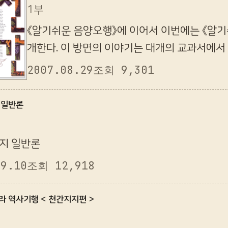
1부
《알기쉬운 음양오행》에 이어서 이번에는 《알
개한다. 이 방면의 이야기는 대개의 교과서에서
리고 또 쉽게 생각해보면 단지 한 쪽, 또는 기껏
2007.08.29
조회 9,301
도 있는 간단한 이야기(…
 일반론
간지 일반론
09.10
조회 12,918
라 역사기행 < 천간지지편 >