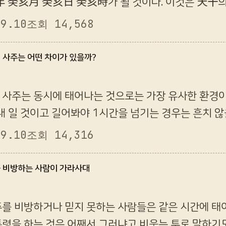
年 癸亥月 癸亥日 癸亥時가 될 것이다. 이것은 天干의
날 수 있는 개수이다. 물론 실제적으로는 약간의 차이
09.10
조회 14,568
의 사주는 어떤 차이가 있을까?
 사주는 동시에 태어나는 것으로는 가장 유사한 환경이
내 일 것이고 길어봐야 1시간을 넘기는 경우는 흔치 않
수가 있다. 그렇다면 쌍둥이의 운명은 어떻게 될것인가에
09.10
조회 14,316
을 비방하는 사람이 가라사대
주를 비방하거나 믿지 못하는 사람들은 같은 시간에 태
통령을 하는 것은 어째서 그러냐고 비웃는 투로 말하기