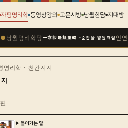
자평명리학
동영상강의
고문서방
낭월한담
지대방
●
낭월명리학당
인연
一念卽是無量劫 -순간을 영원처럼
평명리학
· 천간지지
지지
8편
▶ 들어가는 말