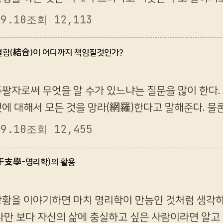
말을 하기 싫지만, 그래도 벗님이 이러한 질문을 받았을
09.10
조회 12,113
 결합(結合)이 어디까지 책임질것인가?
팔자로써 무엇을 알 수가 있느냐는 질문을 많이 한다.
것에 대해서 모든 것을 망라(網羅)한다고 말해준다. 물
린 것에 대한 반발도 어느 정도 포함되어 있다고 해야
09.10
조회 12,455
(干支學-명리학)의 활용
상황을 이야기하면 마치 명리학이 만능인 것처럼 생각
다만 보다 자신의 삶에 충실하고 싶은 사람이라면 알고