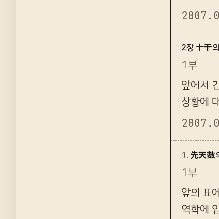
은 차이가
2007.
2장 十干
1부
앞에서 
상황에 
다. 무
2007.
1. 先天數
1부
앞의 표
역학에 입