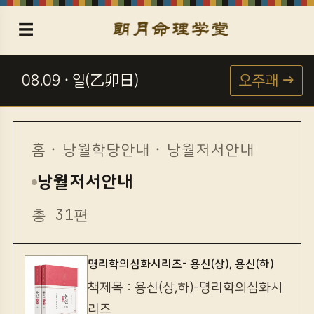
☰
08.09 · 일(乙卯日)
오주괘 →
☯
홈
·
낭월학당안내
· 낭월저서안내
낭월저서안내
총 31편
명리학의심화시리즈- 용신(상), 용신(하)
책제목 : 용신(상,하)-명리학의심화시
리즈