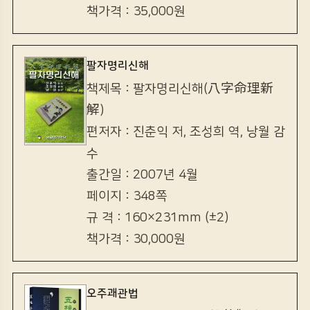
책가격 : 35,000원
팔자명리신해
책제목 : 팔자명리신해(八字命理新
解)
편저자 : 진춘익 저, 조성희 역, 낭월 감
수
출간일 : 2007년 4월
페이지 : 348쪽
규 격 : 160×231mm (±2)
책가격 : 30,000원
오주괘관법