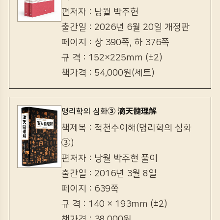
편저자 : 낭월 박주현
출간일 : 2026년 6월 20일 개정판
페이지 : 상 390쪽, 하 376쪽
규 격 : 152×225mm (±2)
책가격 : 54,000원(세트)
명리학의 심화③ 滴天髓理解
책제목 : 적천수이해(명리학의 심화
③)
편저자 : 낭월 박주현 풀이
출간일 : 2016년 3월 8일
페이지 : 639쪽
규 격 : 140 × 193mm (±2)
책가격 : 38,000원