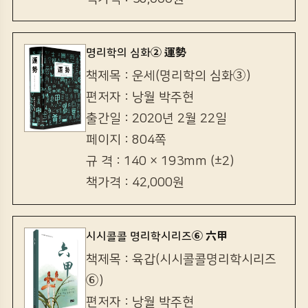
명리학의 심화② 運勢
책제목 : 운세(명리학의 심화③)
편저자 : 낭월 박주현
출간일 : 2020년 2월 22일
페이지 : 804쪽
규 격 : 140 × 193mm (±2)
책가격 : 42,000원
시시콜콜 명리학시리즈⑥ 六甲
책제목 : 육갑(시시콜콜명리학시리즈
⑥)
편저자 : 낭월 박주현