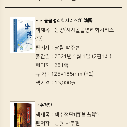
시시콜콜명리학시리즈① 陰陽
책제목 : 음양(시시콜콜명리학시리즈
①)
편저자 : 낭월 박주현
출간일 : 2021년 1월 1일 (2판1쇄)
페이지 : 281쪽
규 격 : 125×185mm (±2)
책가격 : 13,000원
백수점단
책제목 : 백수점단(百首占斷)
편저자 : 낭월 박주현