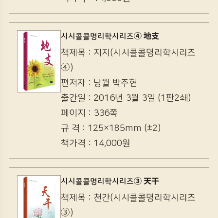
시시콜콜명리학시리즈④ 地支
책제목 : 지지(시시콜콜명리학시리즈
④)
편저자 : 낭월 박주현
출간일 : 2016년 3월 3일 (1판2쇄)
페이지 : 336쪽
규 격 : 125×185mm (±2)
책가격 : 14,000원
시시콜콜명리학시리즈③ 天干
책제목 : 천간(시시콜콜명리학시리즈
③)