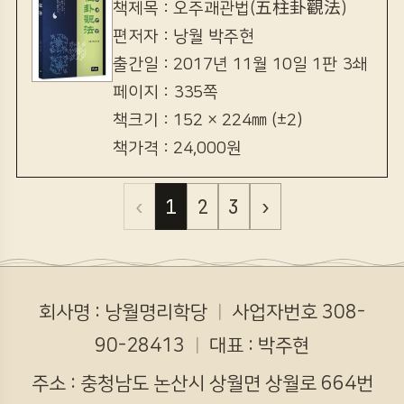
책제목 : 오주괘관법(五柱卦觀法)
편저자 : 낭월 박주현
출간일 : 2017년 11월 10일 1판 3쇄
페이지 : 335쪽
책크기 : 152 × 224㎜ (±2)
책가격 : 24,000원
‹
1
2
3
›
회사명 : 낭월명리학당
ㅣ
사업자번호 308-
90-28413
ㅣ
대표 : 박주현
주소 : 충청남도 논산시 상월면 상월로 664번