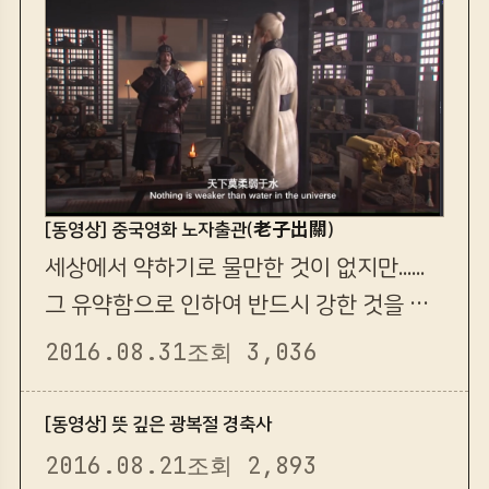
[동영상] 중국영화 노자출관(老子出關)
세상에서 약하기로 물만한 것이 없지만......
그 유약함으로 인하여 반드시 강한 것을 이
기나니......
2016.08.31
조회 3,036
[동영상] 뜻 깊은 광복절 경축사
2016.08.21
조회 2,893