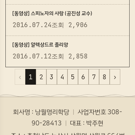
[동영상] 스피노자의 사랑 (공진성 교수)
2016.07.24
조회 2,906
[동영상] 알렉상드르 졸리앙
2016.07.12
조회 2,858
‹
1
2
3
4
5
6
7
8
›
회사명 : 낭월명리학당
ㅣ
사업자번호 308-
90-28413
ㅣ
대표 : 박주현