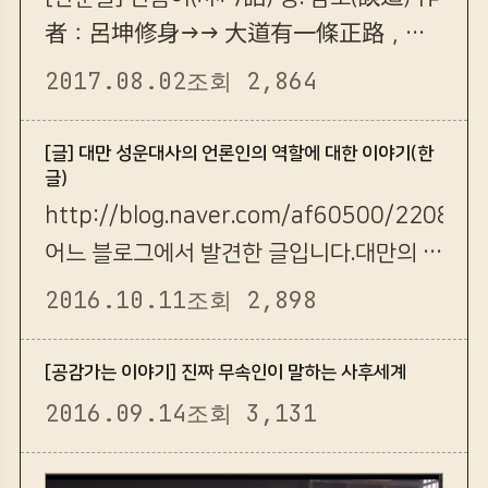
者：呂坤修身→→ 大道有一條正路，進
道有一定等級。聖人教人只示以一定之
2017.08.02
조회 2,864
成法，在人自理會；理會得一步，再說
與一步，其第一步不理會到十分，也不
[글] 대만 성운대사의 언론인의 역할에 대한 이야기(한
글)
說與第二步。非是苦人，等級原是如
http://blog.naver.com/af60500/22082
此。第一步差一寸，也到第二步不得。
어느 블로그에서 발견한 글입니다.대만의 불
孔子於賜，才說與他「一貫」，又先難他
광선사에 있는 성운대사의 글을누군가 번역
「多學而識」一語。至於仁者之…
2016.10.11
조회 2,898
해서 실은 내용인데 음미해 볼 만하지 싶습
니다.
[공감가는 이야기] 진짜 무속인이 말하는 사후세계
2016.09.14
조회 3,131