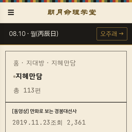
☰
08.10 · 월(丙辰日)
오주괘 →
☯
홈
·
지대방
· 지혜만담
지혜만담
총 113편
[동영상] 만화로 보는 경봉대선사
2019.11.23
조회 2,361