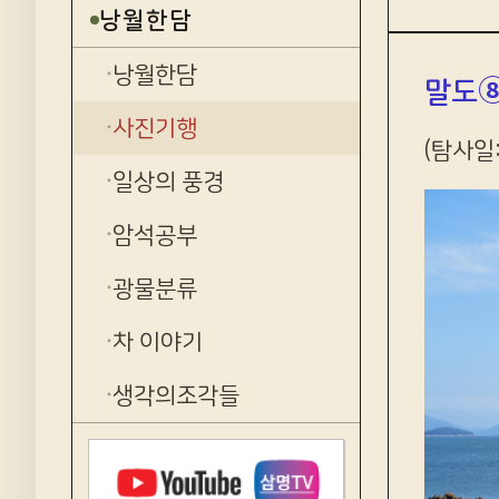
낭월한담
낭월한담
말도⑧
사진기행
(탐사일:
일상의 풍경
암석공부
광물분류
차 이야기
생각의조각들