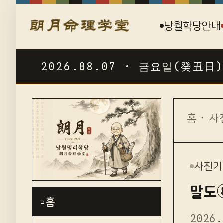
낭월학당안내
2026.08.07 · 금요일(癸丑日)
☯
홈
·
사
사진기
말도
홈
⌂
2026.