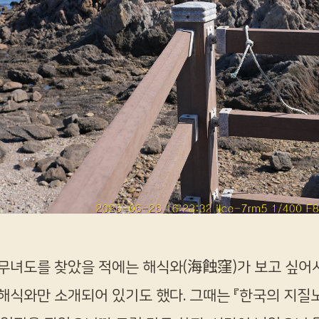
무녀도를 찾았을 적에는 해식와(海蝕窪
)가 보고 싶
해식와만 소개되어 있기도 했다. 그때는 『한국의 지질