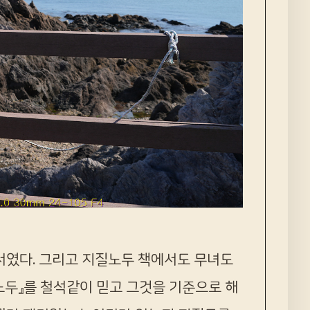
어서였다. 그리고 지질노두 책에서도 무녀도
노두』를 철석같이 믿고 그것을 기준으로 해