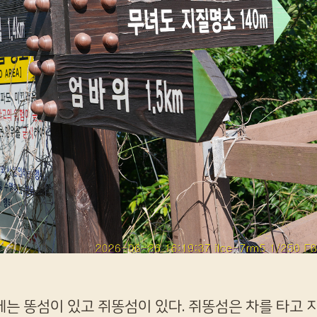
는 똥섬이 있고 쥐똥섬이 있다. 쥐똥섬은 차를 타고 