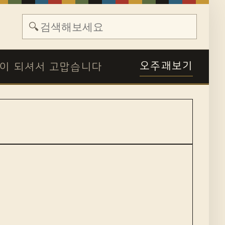
🔍
오주괘보기
이 되셔서 고맙습니다