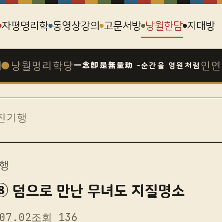
자평명리학
동영상강의
고문서방
낭월한담
지대방
●
낭월명리학당
인연
一念卽是無量劫 -순간을 영원처럼
진기행
행
⑧ 덤으로 만난 무녀도 지질명소
07.02
조회 136