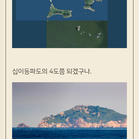
십이동파도의 4도쯤 되겠구나.