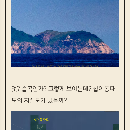
엇? 습곡인가? 그렇게 보이는데? 십이동파
도의 지질도가 있을까?