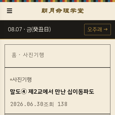
☰
08.07 · 금(癸丑日)
오주괘 →
☯
홈
·
사진기행
사진기행
말도④ 제2교에서 만난 십이동파도
2026.06.30
조회 138