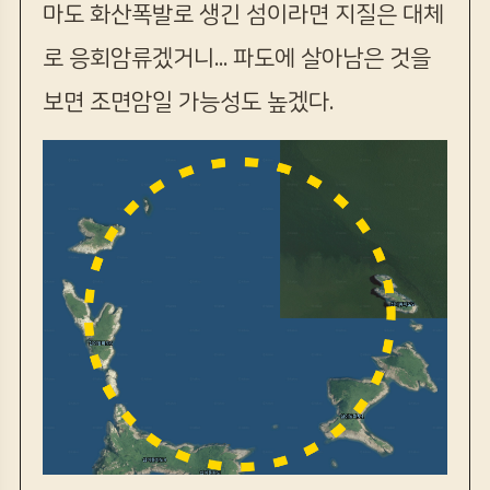
마도 화산폭발로 생긴 섬이라면 지질은 대체
로 응회암류겠거니... 파도에 살아남은 것을
보면 조면암일 가능성도 높겠다.