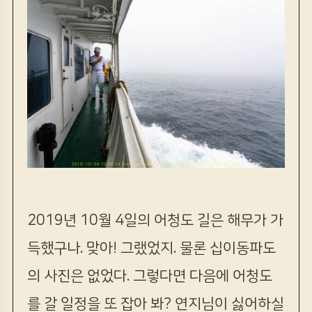
2019년 10월 4일의 어청도 길은 해무가 가
득했구나. 맞아! 그랬었지. 물론 십이동파도
의 사진은 없었다. 그렇다면 다음에 어청도
를 갈 일정을 또 잡아 봐? 연지님이 싫어하실