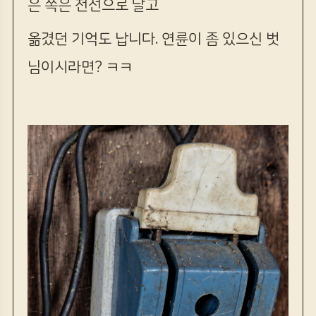
은 쪽은 전선으로 달고
옮겼던 기억도 납니다. 연륜이 좀 있으신 벗
님이시라면? ㅋㅋ