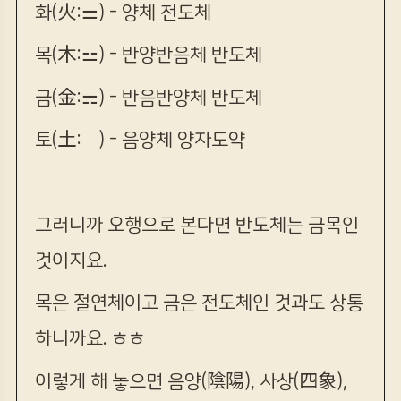
화(火:
⚌
) - 양체 전도체
목(木:
⚍
) - 반양반음체 반도체
금(金:
⚎) - 반음반양체 반도체
토(土:
☯
) - 음양체 양자도약
그러니까 오행으로 본다면 반도체는 금목인
것이지요.
목은 절연체이고 금은 전도체인 것과도 상통
하니까요. ㅎㅎ
이렇게 해 놓으면 음양(陰陽), 사상(四象),