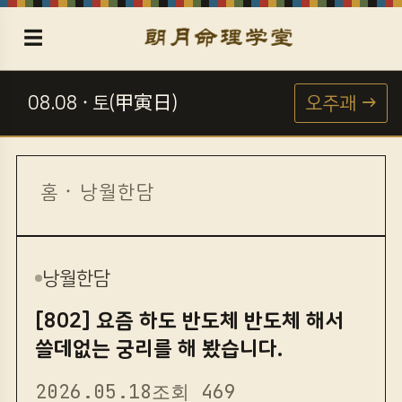
☰
08.08 · 토(甲寅日)
오주괘 →
☯
홈
·
낭월한담
낭월한담
[802] 요즘 하도 반도체 반도체 해서
쓸데없는 궁리를 해 봤습니다.
2026.05.18
조회 469