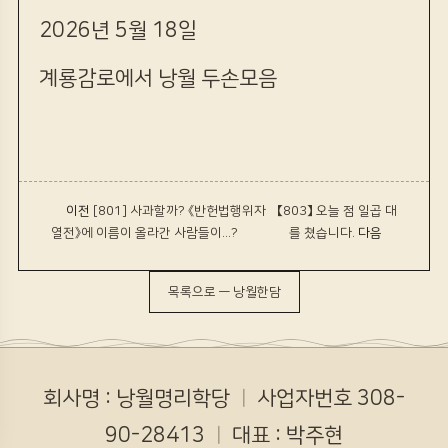
2026년 5월 18일
계룡감로에서 낭월 두손모음
‹ 이전
[801] 사과할까? 《반헌법행위자
【803】 오늘 점 일곱 대
열전》에 이름이 올라간 사람들이...?
를 쳤습니다.
다음 ›
목록으로 — 낭월한담
회사명 : 낭월명리학당
ㅣ
사업자번호 308-
90-28413
ㅣ
대표 : 박주현