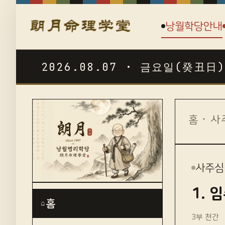
낭월학당안내
2026.08.07 · 금요일(癸丑日)
☯
홈
·
사
사주심
1. 
홈
⌂
3부 천간