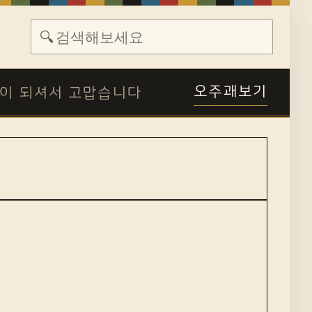
🔍
오주괘보기
이 되셔서 고맙습니다