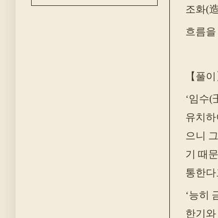
조화(造
흐름을 
【풀이
‘임수(
유치하여
으니 그
기 때
통한다
‘능히 
한기와