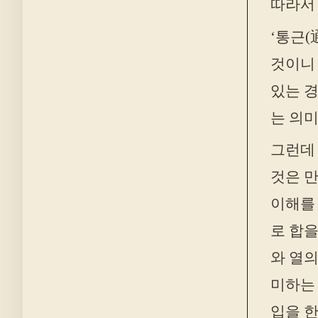
따라서 
‘통근(
것이니 
있는 경
는 의
그런데 
것은 
이해를 
로 합을
와 열의
미하는
입을 한