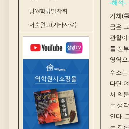
-해석-
낭월학당발자취
기체(氣
저술원고(기타자료)
금은 그
관찰이 
를 전부
영역으로
수소는 
다면 여
서 의문
는 생각
인다. 
는 결론