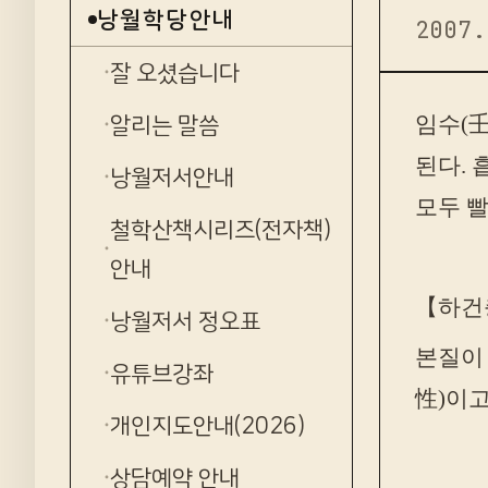
낭월학당안내
2007.
잘 오셨습니다
임수(壬
알리는 말씀
된다. 
낭월저서안내
모두 
철학산책시리즈(전자책)
안내
【하건
낭월저서 정오표
본질이
유튜브강좌
性)이고
개인지도안내(2026)
상담예약 안내