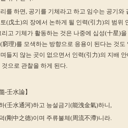
리를 하면, 공기를 기체라고 하고 임수는 공기와 
토(戊土)의 장에서 논하게 될 인력(引力)의 범위
그리고 기체가 활동하는 것은 나중에 십성(十星)을
(窮理)를 모색하는 방향으로 응용이 된다는 것도 알
며들지 않는 곳이 없으면서 인력(引力)의 지배 안에
 것으로 관찰을 하게 된다.
髓-壬水論】
하(壬水通河)하고 능설금기(能洩金氣)하니,
덕(剛中之德)이며 주류불체(周流不滯)니라.