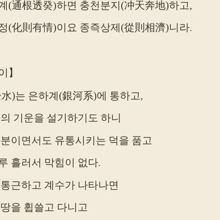
계(通根透癸)하면 충천분지(冲天奔地)하고,
정(化則有情)이요 종즉상제(從則相濟)니라.
이】
水)는 은하계(銀河系)에 통하고,
금의 기운을 설기하기도 하니
성분이면서도 유통시키는 덕을 품고
루 흘러서 막힘이 없다.
 통근하고 계수가 나타나면
 땅을 휩쓸고 다니고