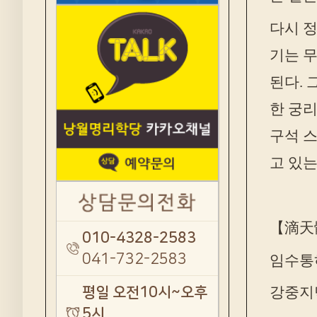
다시 정
기는 무
된다. 
한 궁리
구석 스
고 있는
【滴天
010-4328-2583
041-732-2583
임수통
평일 오전10시~오후
강중지
5시