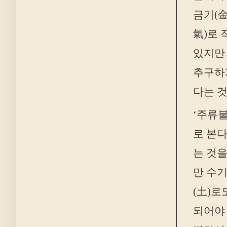
금기(
氣)로 
있지만
추구하
다는 것
‘주류불
로 본다
는 것을
만 수기
(土)로
되어야