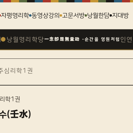
자평명리학
동영상강의
고문서방
낭월한담
지대방
●
낭월명리학당
인연
一念卽是無量劫 -순간을 영원처럼
주심리학1권
리학1권
임수(壬水)