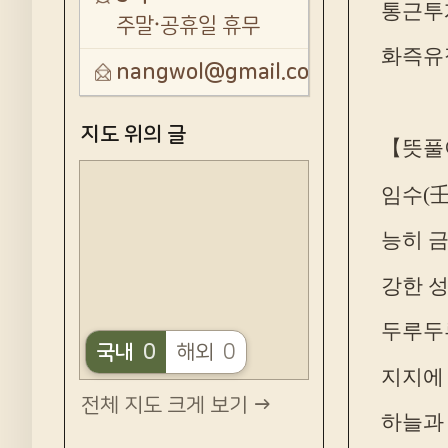
통근투
주말·공휴일 휴무
화즉유
nangwol@gmail.com
지도 위의 글
【뜻풀
임수(壬
능히 
강한 
두루두
국내
0
해외
0
지지에
전체 지도 크게 보기 →
하늘과