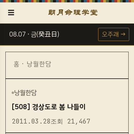
☰
08.07 · 금(癸丑日)
오주괘 →
☯
홈
·
낭월한담
낭월한담
[508] 경상도로 봄 나들이
2011.03.28
조회 21,467