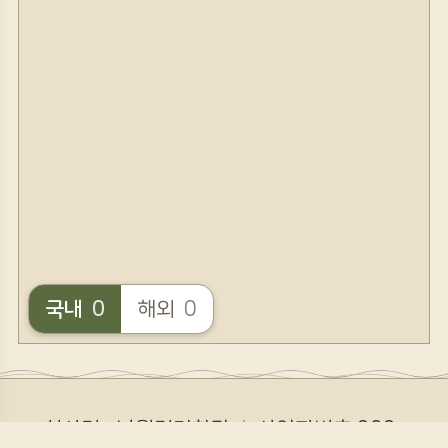
국내
0
해외
0
회사명 : 낭월명리학당
ㅣ
사업자번호 308-