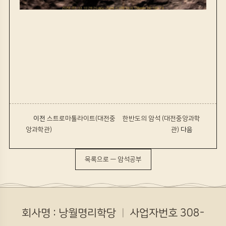
‹ 이전
스트로마톨라이트(대전중
한반도의 암석 (대전중앙과학
앙과학관)
관)
다음 ›
목록으로 — 암석공부
회사명 : 낭월명리학당
ㅣ
사업자번호 308-