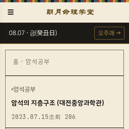
☰
08.07 · 금(癸丑日)
오주괘 →
☯
홈
·
암석공부
암석공부
암석의 지층구조 (대전중앙과학관)
2023.07.15
조회 206