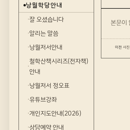
낭월학당안내
잘 오셨습니다
본문이 
알리는 말씀
낭월저서안내
‹ 이전
사진
철학산책시리즈(전자책)
안내
낭월저서 정오표
유튜브강좌
개인지도안내(2026)
상담예약 안내