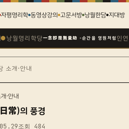
자평명리학
동영상강의
고문서방
낭월한담
지대방
●
낭월명리학당
인연
一念卽是無量劫 -순간을 영원처럼
당 소개·안내
소개·안내
(日常)의 풍경
05.29
조회 484