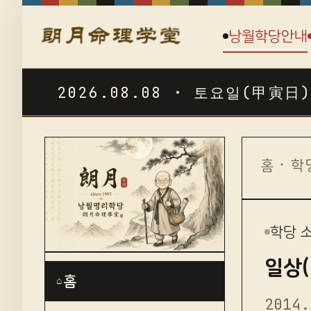
낭월학당안내
2026.08.08 · 토요일(甲寅日)
☯
홈
·
학
학당 
일상
홈
⌂
2014.