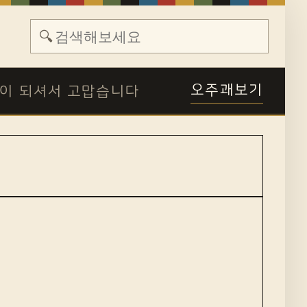
🔍
오주괘보기
이 되셔서 고맙습니다