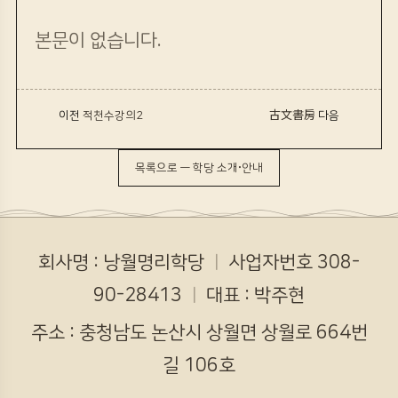
본문이 없습니다.
‹ 이전
적천수강의2
古文書房
다음 ›
목록으로 — 학당 소개·안내
회사명 : 낭월명리학당
ㅣ
사업자번호 308-
90-28413
ㅣ
대표 : 박주현
주소 : 충청남도 논산시 상월면 상월로 664번
길 106호