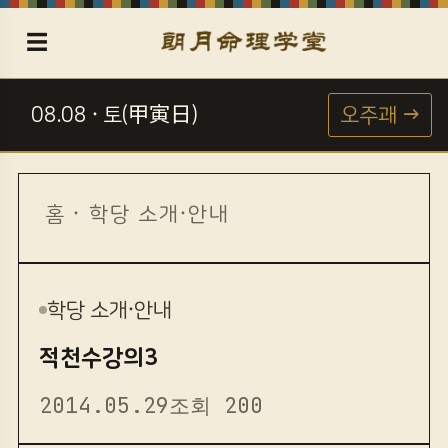
☰
08.08 · 토(甲寅日)
오주괘 →
☯
홈
·
학당 소개·안내
학당 소개·안내
적천수강의3
2014.05.29
조회 200