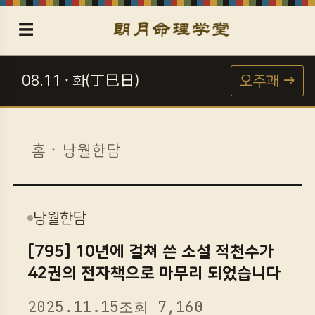
☰
08.11 · 화(丁巳日)
오주괘 →
☯
홈
·
낭월한담
낭월한담
[795] 10년에 걸쳐 쓴 소설 적천수가
42권의 전자책으로 마무리 되었습니다
2025.11.15
조회 7,160