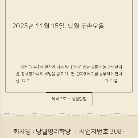
2025년 11월 15일. 낭월 두손모음
‹ 이전
[794] ​속 편하게 사는 방
[796] 형광 광물과 놀고자 한다
법, 청국장가루의 비밀을 알고 계
면, 단파(UVC)를 공부해야 합니
십니까?
다.
다음 ›
목록으로 — 낭월한담
회사명 : 낭월명리학당
ㅣ
사업자번호 308-