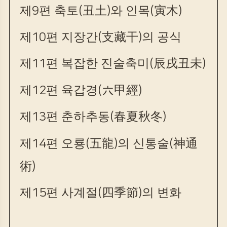
제
9
편 축토
(
丑土
)
와 인목
(
寅木
)
제
10
편 지장간
(
支藏干
)
의 공식
제
11
편 복잡한 진술축미
(
辰戌丑未
)
제
12
편 육갑경
(
六甲經
)
제
13
편 춘하추동
(
春夏秋冬
)
제
14
편 오룡
(
五龍
)
의 신통술
(
神通
術
)
제
15
편 사계절
(
四季節
)
의 변화