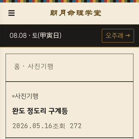
☰
08.08 · 토(甲寅日)
오주괘 →
☯
홈
·
사진기행
사진기행
완도 정도리 구계등
2026.05.16
조회 272