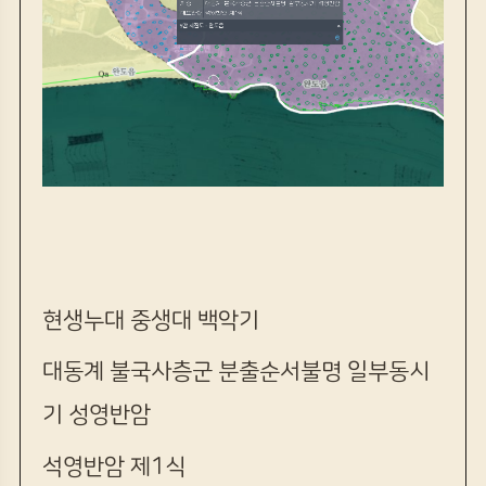
현생누대 중생대 백악기
대동계 불국사층군 분출순서불명 일부동시
기 성영반암
석영반암 제1식