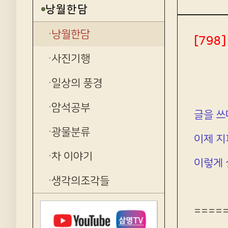
낭월한담
낭월한담
[79
사진기행
일상의 풍경
암석공부
글을 쓰
광물분류
이제 지
차 이야기
이렇게 
생각의조각들
====