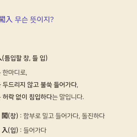
]闖入 무슨 뜻이지?
(틈입할 창, 들 입)
 한마디로,
 두드리지 않고 불쑥 들어가다
,
은
허락 없이 침입하다
는 말입니다.
闖(창)
: 함부로 밀고 들어가다, 돌진하다
入(입)
: 들어가다