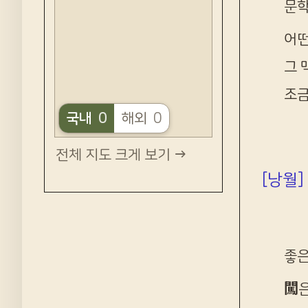
문
어떤
그 
조금
국내
0
해외
0
전체 지도 크게 보기 →
[낭월]
좋은
闖
은