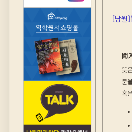
[낭월
闖入
뜻은
문을
혹