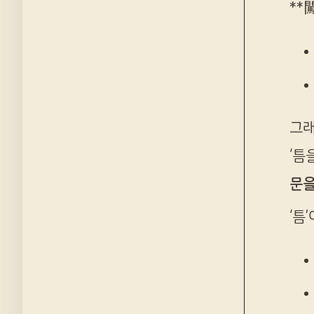
**
그래
‘틈
문을
‘틈