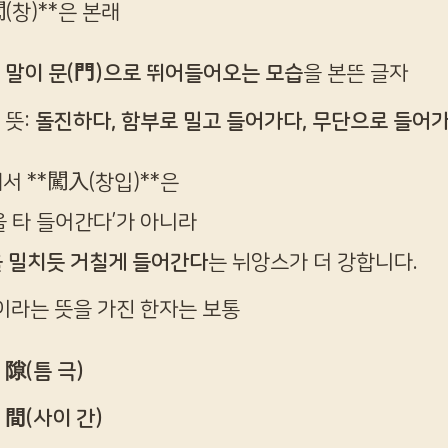
闖(창)**은 본래
말이 문(門)으로 뛰어들어오는 모습
을 본뜬 글자
뜻:
돌진하다, 함부로 밀고 들어가다, 무단으로 들어
서 **闖入(창입)**은
을 타 들어간다’가 아니라
 밀치듯 거칠게 들어간다
는 뉘앙스가 더 강합니다.
’이라는 뜻을 가진 한자는 보통
隙(틈 극)
間(사이 간)