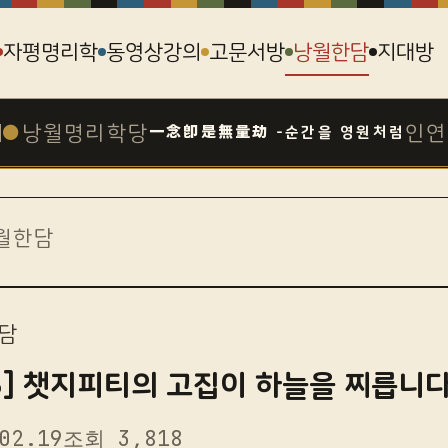
자평명리학
동영상강의
고문서방
낭월한담
지대방
●
낭월명리학당
인연
一念卽是無量劫 -순간을 영원처럼
월한담
담
8] 챗지피티의 고집이 하늘을 찌릅니다
02.19
조회 3,818