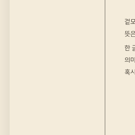
겉모
뜻은
한 
의미
혹시