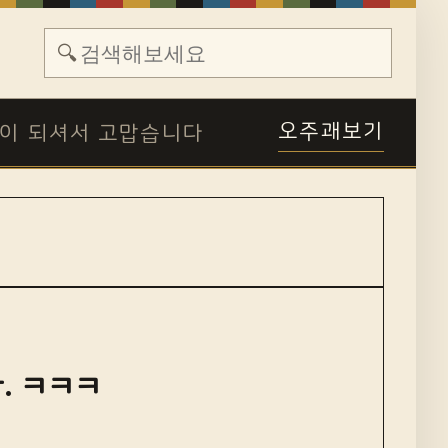
🔍
오주괘보기
이 되셔서 고맙습니다
. ㅋㅋㅋ