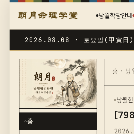
낭월학당안내
2026.08.08 · 토요일(甲寅日)
☯
홈
·
낭
낭월한
[79
홈
⌂
2026.