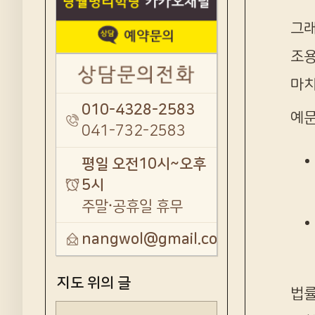
그래
조용
마치
010-4328-2583
예문
041-732-2583
평일 오전10시~오후
5시
주말·공휴일 휴무
nangwol@gmail.com
지도 위의 글
법률