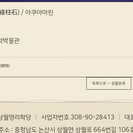
綠柱石) / 아쿠아마린
석박물관
(琥珀)
목록으로 — 광물분류
 낭월명리학당
ㅣ
사업자번호 308-90-28413
ㅣ
대표
주소 : 충청남도 논산시 상월면 상월로 664번길 106