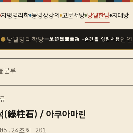
자평명리학
동영상강의
고문서방
낭월한담
지대방
●
낭월명리학당
인연
一念卽是無量劫 -순간을 영원처럼
물분류
류
(綠柱石) / 아쿠아마린
05.24
조회 201