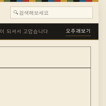
🔍
오주괘보기
이 되셔서 고맙습니다