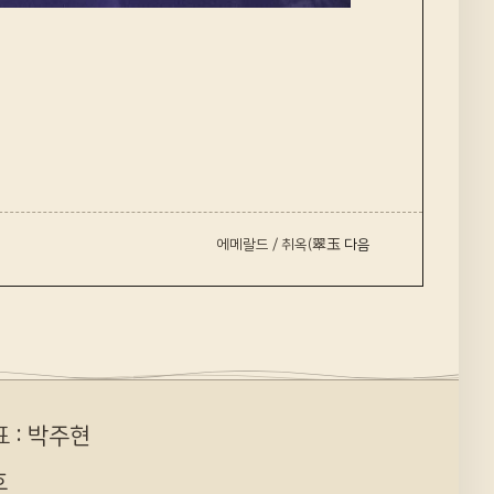
에메랄드 / 취옥(翠玉
다음 ›
 : 박주현
호