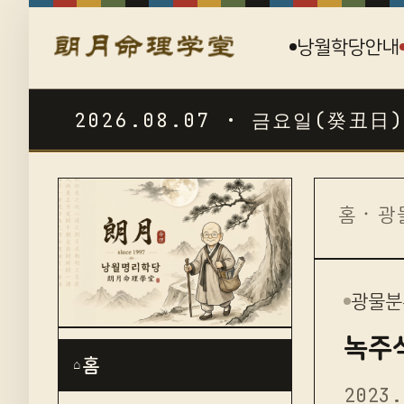
낭월학당안내
2026.08.07 · 금요일(癸丑日)
☯
홈
·
광
광물분
녹주석
홈
⌂
2023.