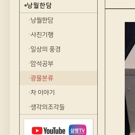
낭월한담
낭월한담
사진기행
일상의 풍경
암석공부
광물분류
차 이야기
생각의조각들