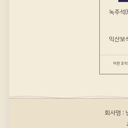
녹주석(
익산보
‹ 이전
호박
회사명 :